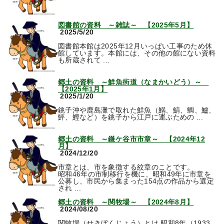
図書館の資料 ～雑誌～ 【2025年5月】
2025/5/20
図書館本館は2025年12月いっぱい工事のため休
館しています。本館には、その他の館にない資料
も所蔵されて ...
郷土の資料 ～鮮魚街道（なまかいどう）～
【2025年1月】
2025/1/20
銚子沖や鹿島灘で取れた鮮魚（鰯、鯖、鯛、鱸、
鮃、鰹など）を銚子から江戸に運ぶための ...
郷土の資料 ～鎌ケ谷市市章～ 【2024年12
月】
2024/12/20
市章とは、市を象徴する紋章のことです。
昭和46年の市制移行を機に、昭和49年に市章を
公募し、市民から集まった154点の作品から選定
され ...
郷土の資料 ～関牧場～ 【2024年8月】
2024/08/20
関牧場（せきぼくじょう）とは 昭和8年（1933