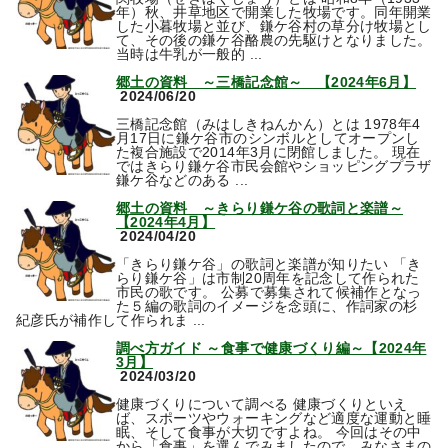
年）秋、井草地区で開業した牧場です。同年開業
した小暮牧場と並び、鎌ケ谷村の草分け牧場とし
て、その後の鎌ケ谷酪農の先駆けとなりました。
当時は牛乳が一般的 ...
郷土の資料 ～三橋記念館～ 【2024年6月】
2024/06/20
三橋記念館（みはしきねんかん）とは 1978年4
月17日に鎌ケ谷市のシンボルとしてオープンし
た複合施設で2014年3月に閉館しました。 現在
ではきらり鎌ケ谷市民会館やショッピングプラザ
鎌ケ谷などのある ...
郷土の資料 ～きらり鎌ケ谷の歌詞と楽譜～
【2024年4月】
2024/04/20
「きらり鎌ケ谷」の歌詞と楽譜が知りたい 「き
らり鎌ケ谷」は市制20周年を記念して作られた
市民の歌です。 公募で募集されて候補作となっ
た５編の歌詞のイメージを念頭に、作詞家の杉
紀彦氏が補作して作られま ...
調べ方ガイド ～食事で健康づくり編～【2024年
3月】
2024/03/20
健康づくりについて調べる 健康づくりといえ
ば、スポーツやウォーキングなど適度な運動と睡
眠、そして食事が大切ですよね。 今回はその中
から「食事」を選んでみましたので、みなさまの