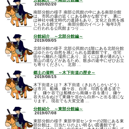
分館紹介 ～南部分館編～
2020/02/20
南部分館の様子 南部公民館の中にある南部分館
は、市民の森の近くにある静かな館です。 裏に
は神社や縄文時代の遺跡もあり、文化と自然を感
じられる館です。 南部分館のイベント 毎年3月
に行われる公民館まつり ...
分館紹介 ～北部分館編～
2019/09/05
北部分館の様子 北部公民館の1階にある北部分館
はゆたかな自然を感じられる図書館です。 住宅
街から離れた場所にあり、近くには車が通れない
里山の道などがあるため、散歩の途中にぜひお立
ち寄りください。 北部 ...
郷土の資料 ～木下街道の歴史～
2019/08/15
木下街道とは？ 木下街道（きおろしかいどう）
は市川、船橋、鎌ケ谷、白井、印西を通る道で
す。 鎌ケ谷では船橋から南鎌ヶ谷を通り、鎌ケ
谷大仏をぬけて東鎌ケ谷から白井へと出る道にな
ります。 現在でも大変交通 ...
分館紹介 ～東部分館編～
2019/07/08
東部分館の様子 東部学習センターの2階にある東
部分館は、日当たりのよい明るい図書館です。