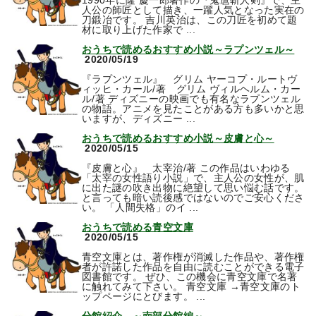
1990年に隆 慶一郎著作の『鬼麿斬人剣』で、主
人公の師匠として描き、一躍人気となった実在の
刀鍛冶です。 吉川英治は、この刀匠を初めて題
材に取り上げた作家で ...
おうちで読めるおすすめ小説～ラプンツェル～
2020/05/19
『ラプンツェル』 グリム ヤーコプ・ルートヴ
ィッヒ・カール/著 グリム ヴィルヘルム・カー
ル/著 ディズニーの映画でも有名なラプンツェル
の物語。アニメを見たことがある方も多いかと思
いますが、ディズニー ...
おうちで読めるおすすめ小説～皮膚と心～
2020/05/15
『皮膚と心』 太宰治/著 この作品はいわゆる
「太宰の女性語り小説」で、主人公の女性が、肌
に出た謎の吹き出物に絶望して思い悩む話です。
と言っても暗い読後感ではないのでご安心くださ
い。 「人間失格」のイ ...
おうちで読める青空文庫
2020/05/15
青空文庫とは、著作権が消滅した作品や、著作権
者が許諾した作品を自由に読むことができる電子
図書館です。 ぜひ、この機会に青空文庫で名著
に触れてみて下さい。 青空文庫 →青空文庫のト
ップページにとびます。 ...