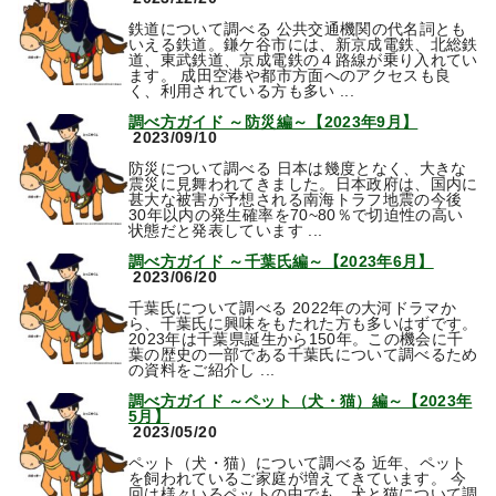
鉄道について調べる 公共交通機関の代名詞とも
いえる鉄道。鎌ケ谷市には、新京成電鉄、北総鉄
道、東武鉄道、京成電鉄の４路線が乗り入れてい
ます。 成田空港や都市方面へのアクセスも良
く、利用されている方も多い ...
調べ方ガイド ～防災編～【2023年9月】
2023/09/10
防災について調べる 日本は幾度となく、大きな
震災に見舞われてきました。日本政府は、国内に
甚大な被害が予想される南海トラフ地震の今後
30年以内の発生確率を70~80％で切迫性の高い
状態だと発表しています ...
調べ方ガイド ～千葉氏編～【2023年6月】
2023/06/20
千葉氏について調べる 2022年の大河ドラマか
ら、千葉氏に興味をもたれた方も多いはずです。
2023年は千葉県誕生から150年。この機会に千
葉の歴史の一部である千葉氏について調べるため
の資料をご紹介し ...
調べ方ガイド ～ペット（犬・猫）編～【2023年
5月】
2023/05/20
ペット（犬・猫）について調べる 近年、ペット
を飼われているご家庭が増えてきています。 今
回は様々いるペットの中でも、犬と猫について調