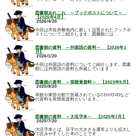
図書館あれこれ ～ブックポストについて～
【2026年4月】
2026/4/20
今回は市役所敷地内に新しく設置されたブックポ
ストについてご紹介します。図書館には ...
図書館の資料 ～外国語の資料～ 【2026年1
月】
2026/1/20
今回は外国語の資料についてご紹介します。図書
館には外国語の資料も所蔵しています。 ...
図書館の資料 ～視聴覚資料～ 【2025年9月】
2025/9/20
本館や東部分館で所蔵されているCDやDVDなど
の資料を視聴覚資料といいます。 ...
図書館の資料 ～大活字本～ 【2025年7月】
2025/7/20
大活字本とは、活字の大きさを通常よりも拡大し
て読みやすくした本のことです ...