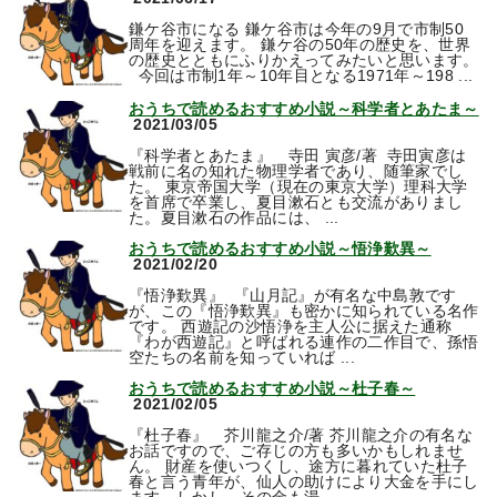
鎌ケ谷市になる 鎌ケ谷市は今年の9月で市制50
周年を迎えます。 鎌ケ谷の50年の歴史を、世界
の歴史とともにふりかえってみたいと思います。
今回は市制1年～10年目となる1971年～198 ...
おうちで読めるおすすめ小説～科学者とあたま～
2021/03/05
『科学者とあたま』 寺田 寅彦/著 寺田寅彦は
戦前に名の知れた物理学者であり、随筆家でし
た。 東京帝国大学（現在の東京大学）理科大学
を首席で卒業し、夏目漱石とも交流がありまし
た。夏目漱石の作品には、 ...
おうちで読めるおすすめ小説～悟浄歎異～
2021/02/20
『悟浄歎異』 『山月記』が有名な中島敦です
が、この『悟浄歎異』も密かに知られている名作
です。 西遊記の沙悟浄を主人公に据えた通称
『わが西遊記』と呼ばれる連作の二作目で、孫悟
空たちの名前を知っていれば ...
おうちで読めるおすすめ小説～杜子春～
2021/02/05
『杜子春』 芥川龍之介/著 芥川龍之介の有名な
お話ですので、ご存じの方も多いかもしれませ
ん。 財産を使いつくし、途方に暮れていた杜子
春と言う青年が、仙人の助けにより大金を手にし