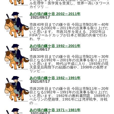
ル生理学・医学賞を受賞し、世界一高いタワース
カイツリ ...
あの頃の鎌ケ谷 2002～2011年
2021/09/17
市政40年目までの鎌ケ谷 今回は市制31年～40年
目となる2002年～2011年の出来事を取り上げた
いと思います。 市政31年を迎える、2002年は
FIFAワールドカップが日本と韓国の共催で行わ
れ、サ ...
あの頃の鎌ケ谷 1992～2001年
2021/08/17
市政30年目までの鎌ケ谷 今回は市制21年～30年
目となる1992年～2001年の出来事を取り上げた
いと思います。 時代は平成に入り、1993年の現
天皇皇后両陛下の結婚の儀や、1998年の長野オ
リンピ ...
あの頃の鎌ケ谷 1982～1991年
2021/07/17
市政20年目までの鎌ケ谷 今回は市制11年～20年
目となる1982年～1991年の出来事を取り上げた
いと思います。 1982年の教科書問題、1989年の
ベルリンの壁崩壊、1991年には湾岸戦争、冷戦
の ...
あの頃の鎌ケ谷 1971～1981年
2021/06/17