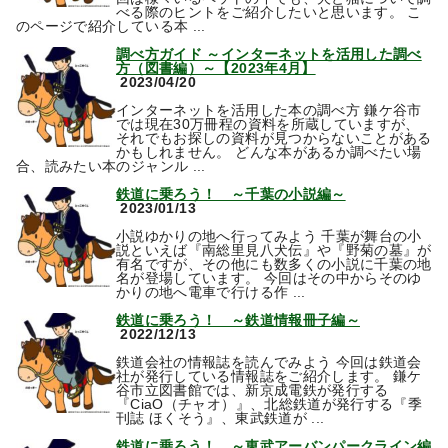
べる際のヒントをご紹介したいと思います。 こ
のページで紹介している本 ...
調べ方ガイド ～インターネットを活用した調べ
方（図書編）～【2023年4月】
2023/04/20
インターネットを活用した本の調べ方 鎌ケ谷市
では現在30万冊程の資料を所蔵していますが、
それでもお探しの資料が見つからないことがある
かもしれません。 どんな本があるか調べたい場
合、読みたい本のジャンル ...
鉄道に乗ろう！ ～千葉の小説編～
2023/01/13
小説ゆかりの地へ行ってみよう 千葉が舞台の小
説といえば『南総里見八犬伝』や『野菊の墓』が
有名ですが、その他にも数多くの小説に千葉の地
名が登場しています。 今回はその中からそのゆ
かりの地へ電車で行ける作 ...
鉄道に乗ろう！ ～鉄道情報冊子編～
2022/12/13
鉄道会社の情報誌を読んでみよう 今回は鉄道会
社が発行している情報誌をご紹介します。 鎌ケ
谷市立図書館では、新京成電鉄が発行する
『CiaO（チャオ）』、北総鉄道が発行する『季
刊誌 ほくそう』、東武鉄道が ...
鉄道に乗ろう！ ～東武アーバンパークライン編