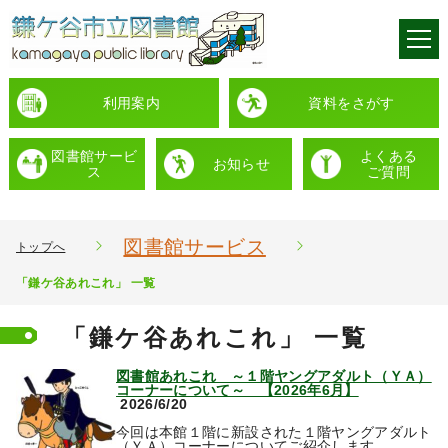
利用案内
資料をさがす
図書館サービ
よくある
お知らせ
ス
ご質問
図書館サービス
トップへ
「鎌ケ谷あれこれ」 一覧
「鎌ケ谷あれこれ」 一覧
図書館あれこれ ～１階ヤングアダルト（ＹＡ）
コーナーについて～ 【2026年6月】
2026/6/20
今回は本館１階に新設された１階ヤングアダルト
（ＹＡ）コーナーについてご紹介します。 ...