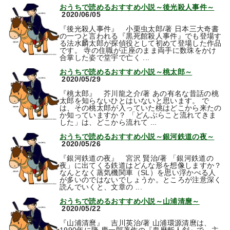
おうちで読めるおすすめ小説～後光殺人事件～
2020/06/05
『後光殺人事件』 小栗虫太郎/著 日本三大奇書
の一つと言われる『黒死館殺人事件』でも登場す
る法水麟太郎が探偵役として初めて登場した作品
です。 寺の住職が正座のまま両手に数珠をかけ
合掌した姿で堂宇で亡く ...
おうちで読めるおすすめ小説～桃太郎～
2020/05/29
『桃太郎』 芥川龍之介/著 あの有名な昔話の桃
太郎を知らないひとはいないと思います。 で
は、その桃太郎が入っていた桃はどこから来たの
か知っていますか？ 「どんぶらこと流れてきま
した」は、どこから流れて ...
おうちで読めるおすすめ小説～銀河鉄道の夜～
2020/05/26
『銀河鉄道の夜』 宮沢 賢治/著 「銀河鉄道の
夜」に出てくる鉄道はどんな形を想像しますか？
なんとなく蒸気機関車（SL）を思い浮かべる人
が多いのではないでしょうか。ところが注意深く
読んでいくと、文章の ...
おうちで読めるおすすめ小説～山浦清麿～
2020/05/22
『山浦清麿』 吉川英治/著 山浦環源清麿は、