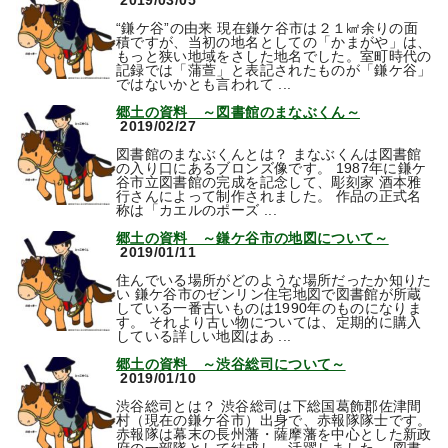
2019/03/05
“鎌ケ谷”の由来 現在鎌ケ谷市は２１㎢余りの面
積ですが、当初の地名としての「かまがや」は、
もっと狭い地域をさした地名でした。室町時代の
記録では「蒲萱」と表記されたものが「鎌ケ谷」
ではないかとも言われて ...
郷土の資料 ～図書館のまなぶくん～
2019/02/27
図書館のまなぶくんとは？ まなぶくんは図書館
の入り口にあるブロンズ像です。 1987年に鎌ケ
谷市立図書館の完成を記念して、彫刻家 酒本雅
行さんによって制作されました。 作品の正式名
称は「カエルのポーズ ...
郷土の資料 ～鎌ケ谷市の地図について～
2019/01/11
住んでいる場所がどのような場所だったか知りた
い 鎌ケ谷市のゼンリン住宅地図で図書館が所蔵
している一番古いものは1990年のものになりま
す。 それより古い物については、定期的に購入
している詳しい地図はあ ...
郷土の資料 ～渋谷総司について～
2019/01/10
渋谷総司とは？ 渋谷総司は下総国葛飾郡佐津間
村（現在の鎌ケ谷市）出身で、赤報隊隊士です。
赤報隊は幕末の長州藩・薩摩藩を中心とした新政