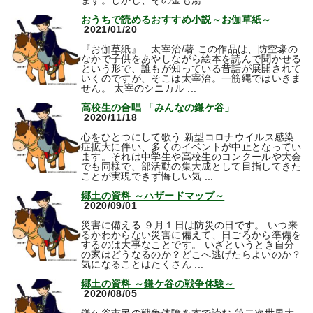
ます。しかし、その金も湯 ...
おうちで読めるおすすめ小説～お伽草紙～
2021/01/20
『お伽草紙』 太宰治/著 この作品は、防空壕の
なかで子供をあやしながら絵本を読んで聞かせる
という形で、誰もが知っている昔話が展開されて
いくのですが、そこは太宰治。一筋縄ではいきま
せん。 太宰のシニカル ...
高校生の合唱 「みんなの鎌ケ谷」
2020/11/18
心をひとつにして歌う 新型コロナウイルス感染
症拡大に伴い、多くのイベントが中止となってい
ます。それは中学生や高校生のコンクールや大会
でも同様で、部活動の集大成として目指してきた
ことが実現できず悔しい気 ...
郷土の資料 ～ハザードマップ～
2020/09/01
災害に備える ９月１日は防災の日です。 いつ来
るかわからない災害に備えて、日ごろから準備を
するのは大事なことです。 いざというとき自分
の家はどうなるのか？どこへ逃げたらよいのか？
気になることはたくさん ...
郷土の資料 ～鎌ケ谷の戦争体験～
2020/08/05