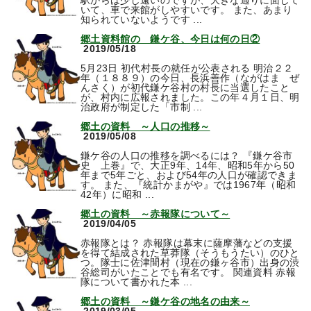
駅からは少し遠いのですが、大きな通りに面して
いて、車で来館がしやすいです。 また、あまり
知られていないようです ...
郷土資料館の 鎌ケ谷、今日は何の日②
2019/05/18
5月23日 初代村長の就任が公表される 明治２２
年（１８８９）の今日、長浜善作（ながはま ぜ
んさく）が初代鎌ケ谷村の村長に当選したこと
が、村内に広報されました。この年４月１日、明
治政府が制定した「市制 ...
郷土の資料 ～人口の推移～
2019/05/08
鎌ケ谷の人口の推移を調べるには？ 『鎌ケ谷市
史 上巻』で、大正9年、14年、昭和5年から50
年まで5年ごと、および54年の人口が確認できま
す。 また、『統計かまがや』では1967年（昭和
42年）に昭和 ...
郷土の資料 ～赤報隊について～
2019/04/05
赤報隊とは？ 赤報隊は幕末に薩摩藩などの支援
を得て結成された草莽隊（そうもうたい）のひと
つ。隊士に佐津間村（現在の鎌ヶ谷市）出身の渋
谷総司がいたことでも有名です。 関連資料 赤報
隊について書かれた本 ...
郷土の資料 ～鎌ケ谷の地名の由来～