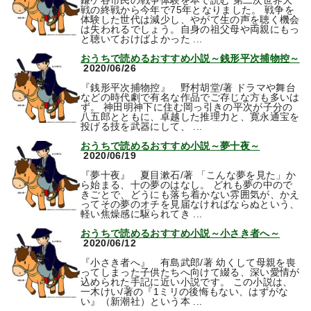
鎌ケ谷市民の戦争体験を本で読む 第二次世界大
戦の終戦から今年で75年となりました。 戦争を
体験した世代は減少し、やがて生の声を聴く機会
は失われるでしょう。自身の祖父母や両親にもっ
と聴いておけばよかった ...
おうちで読めるおすすめ小説～銭形平次捕物控～
2020/06/26
『銭形平次捕物控』 野村胡堂/著 ドラマや舞台
などの時代劇で有名な作品でご存じな方も多いは
ず。 神田明神下に住む岡っ引きの平次が子分の
八五郎とともに、卓越した推理力と、寛永通宝を
投げる技を武器にして、 ...
おうちで読めるおすすめ小説～夢十夜～
2020/06/19
『夢十夜』 夏目漱石/著 「こんな夢を見た」か
ら始まる、十の夢のはなし。 どれも夢の中ので
きごとで、どうにも落ち着かない雰囲気が、かえ
ってその夢のオチを見届なければならぬという、
軽い焦燥感に駆られてき ...
おうちで読めるおすすめ小説～小さき者へ～
2020/06/12
『小さき者へ』 有島武郎/著 幼くして母親を喪
ってしまった子供たちへ向けて綴る、深い愛情が
込められた手記に近い小説です。 この小説は、
一木けい/著の『1ミリの後悔もない、はずがな
い』（新潮社）という本 ...