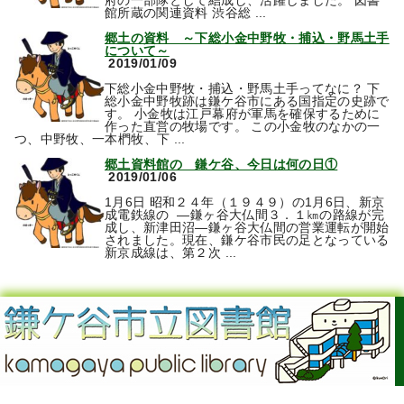
府の一部隊として結成し、活躍しました。 図書
館所蔵の関連資料 渋谷総 ...
郷土の資料 ～下総小金中野牧・捕込・野馬土手
について～
2019/01/09
下総小金中野牧・捕込・野馬土手ってなに？ 下
総小金中野牧跡は鎌ケ谷市にある国指定の史跡で
す。 小金牧は江戸幕府が軍馬を確保するために
作った直営の牧場です。 この小金牧のなかの一
つ、中野牧、一本椚牧、下 ...
郷土資料館の 鎌ケ谷、今日は何の日①
2019/01/06
1月6日 昭和２４年（１９４９）の1月6日、新京
成電鉄線の ―鎌ヶ谷大仏間３．１㎞の路線が完
成し、新津田沼―鎌ヶ谷大仏間の営業運転が開始
されました。現在、鎌ケ谷市民の足となっている
新京成線は、第２次 ...