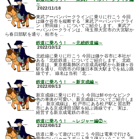
～
2022/11/18
東武アーバンパークラインに乗りに行こう 今回
は鎌ケ谷市を縦断する「東武アーバンパークライ
ン（野田線）」についてご紹介します。 東武ア
ーバンパークラインは、埼玉県大宮市の大宮駅か
ら春日部駅を通り、柏市を ...
鉄道に乗ろう！ ～北総鉄道編～
2022/10/12
北総線に乗りに行こう 今回は鎌ケ谷市に本社が
ある「北総鉄道」についてご紹介します。 北総
鉄道は、東京都葛飾区の京成高砂駅から新鎌ヶ谷
駅を通り、印西市の印旛日本医大駅までを結ぶ路
線です。 線名は当初「北 ...
鉄道に乗ろう！ ～新京成編～
2022/09/13
新京成線に乗りに行こう 今回は鮮やかなピンク
色の車体が可愛い、新京成線についてご紹介しま
す。 新京成線は、松戸市にある松戸駅と習志野
市にある京成津田沼駅を結ぶ路線です。 実は、
経営する新京成電鉄の本社 ...
鉄道に乗ろう！ ～レジャー編②～
2022/08/12
鉄道に乗って遊びに行こう 今回は電車で行ける
県内のレジャースポット第２弾ということで、面