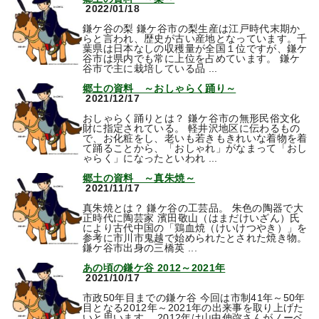
2022/01/18
鎌ケ谷の梨 鎌ケ谷市の梨生産は江戸時代末期か
らと言われ、歴史が古い産地となっています。千
葉県は日本なしの収穫量が全国１位ですが、鎌ケ
谷市は県内でも常に上位を占めています。 鎌ケ
谷市で主に栽培している品 ...
郷土の資料 ～おしゃらく踊り～
2021/12/17
おしゃらく踊りとは？ 鎌ケ谷市の無形民俗文化
財に指定されている。 軽井沢地区に伝わるもの
で、お化粧をし、老いも若きもきれいな着物を着
て踊ることから、「おしゃれ」がなまって「おし
ゃらく」になったといわれ ...
郷土の資料 ～真朱焼～
2021/11/17
真朱焼とは？ 鎌ケ谷の工芸品。 朱色の陶器で大
正時代に陶芸家 濱田敬山（はまだけいざん）氏
により古代中国の「鶏血焼（けいけつやき）」を
参考に市川市鬼越で始められたとされた焼き物。
鎌ケ谷市出身の三橋英 ...
あの頃の鎌ケ谷 2012～2021年
2021/10/17
市政50年目までの鎌ケ谷 今回は市制41年～50年
目となる2012年～2021年の出来事を取り上げた
いと思います。 2012年は山中伸弥さんがノーベ