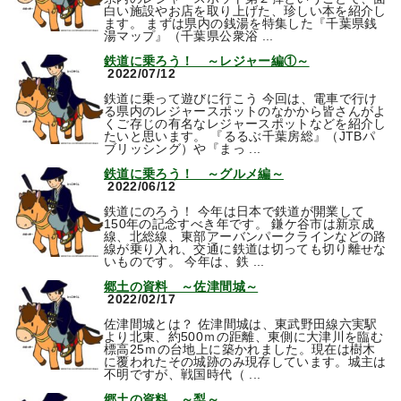
白い施設やお店を取り上げた、珍しい本を紹介し
ます。 まずは県内の銭湯を特集した『千葉県銭
湯マップ』（千葉県公衆浴 ...
鉄道に乗ろう！ ～レジャー編①～
2022/07/12
鉄道に乗って遊びに行こう 今回は、電車で行け
る県内のレジャースポットのなかから皆さんがよ
くご存じの有名なレジャースポットなどを紹介し
たいと思います。 『るるぶ千葉房総』（JTBパ
ブリッシング）や『まっ ...
鉄道に乗ろう！ ～グルメ編～
2022/06/12
鉄道にのろう！ 今年は日本で鉄道が開業して
150年の記念すべき年です。 鎌ケ谷市は新京成
線、北総線、東部アーバンパークラインなどの路
線が乗り入れ、交通に鉄道は切っても切り離せな
いものです。 今年は、鉄 ...
郷土の資料 ～佐津間城～
2022/02/17
佐津間城とは？ 佐津間城は、東武野田線六実駅
より北東、約500ｍの距離、東側に大津川を臨む
標高25ｍの台地上に築かれました。現在は樹木
に覆われたその城跡のみ現存しています。城主は
不明ですが、戦国時代（ ...
郷土の資料 ～梨～