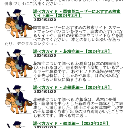
健康づくりにご活用ください ...
調べ方ガイド ～図書館ユーザーにおすすめ検索
サイト編～【2024年2月】
2024/02/25
図書館ユーザーにおすすめの検索サイト スマー
トフォンやパソコンを使って、読書のたすけにな
るサイトや、資料の検索に役立つサイトなどを調
べてみてください。 本との新しい出会いがあっ
たり、デジタルコレクショ ...
調べ方ガイド ～花粉症編～【2024年2月】
2024/02/20
花粉症について調べる 花粉症は日本の国民病と
もいわれるほど、患者数が年々増加しているアレ
ルギー性鼻炎です。 杉やヒノキの花粉が飛び交
う春先は特に、くしゃみや鼻水、目のかゆみな
ど、つらい症状に悩まされる ...
調べ方ガイド ～赤報隊編～【2024年1月】
2024/01/20
赤報隊について調べる 赤報隊は、幕末に長州
藩・薩摩藩を中心とした新政府の一部隊として結
成し、活躍しました。隊士に小金佐津間村（現在
の千葉県鎌ケ谷市）出身の渋谷総司がいたことで
も有名です。 調べる前に必 ...
調べ方ガイド ～鉄道編～【2023年12月】
2023/12/20