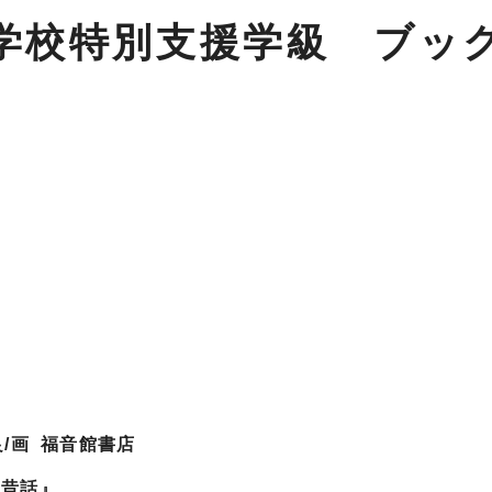
小学校特別支援学級 ブッ
良/画 福音館書店
の昔話』