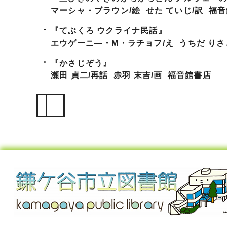
マーシャ・ブラウン/絵 せた ていじ/訳 福
『てぶくろ ウクライナ民話』
エウゲーニ―・M・ラチョフ/え うちだ りさ
『かさじぞう』
瀬田 貞二/再話 赤羽 末吉/画 福音館書店