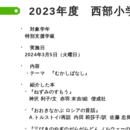
2023年度 西部
対象学年
特別支援学級
実施日
2024年3月5日（火曜日）
内容
・テーマ 『むかしばなし』
紹介した本
『ねずみのすもう』
神沢 利子/文 赤羽 末吉/絵 偕成社
『おおきなかぶ ロシアの昔話』
A.トルストイ/再話 内田 莉莎子/訳 佐藤 忠
『三びきのやぎのがらがらどん ノルウェー