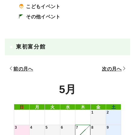
こどもイベント
その他イベント
東初富分館
前の月へ
次の月へ
5月
日
月
火
水
木
金
土
1
2
3
4
5
6
7
8
9