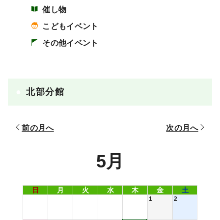
催し物
こどもイベント
その他イベント
北部分館
前の月へ
次の月へ
5月
日
月
火
水
木
金
土
1
2